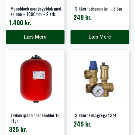
Monoblock montageblok med
Sikkerhedsarmatur – 8 bar
skinne – 1000mm – 2 stk.
249
kr.
1.400
kr.
Læs Mere
Læs Mere
Trykekspansionsbeholder 18
Sikkerhedsagregat 3/4″
liter
249
kr.
325
kr.