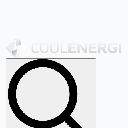
Search
for: