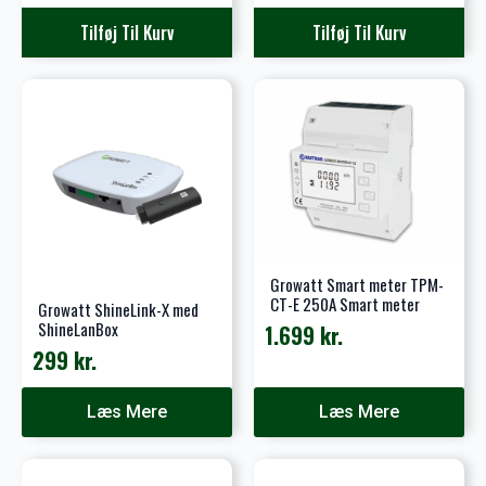
oprindelige
aktuelle
Tilføj Til Kurv
Tilføj Til Kurv
pris
pris
var:
er:
149 kr..
83 kr..
Growatt Smart meter TPM-
CT-E 250A Smart meter
Growatt ShineLink-X med
ShineLanBox
1.699
kr.
299
kr.
Læs Mere
Læs Mere