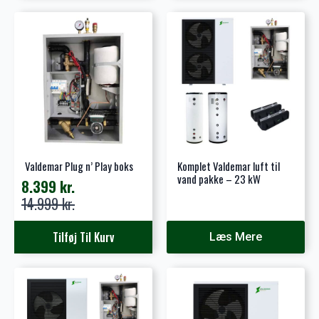
har
flere
varianter.
Mulighederne
kan
vælges
på
varesiden
Valdemar Plug n’ Play boks
Komplet Valdemar luft til
vand pakke – 23 kW
8.399
kr.
Den
Den
14.999
kr.
oprindelige
aktuelle
pris
pris
Tilføj Til Kurv
Læs Mere
var:
er:
14.999 kr..
8.399 kr..