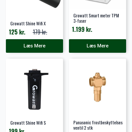
Growatt Smart meter TPM
3-faser
Growatt Shine Wifi X
1.199
kr.
125
kr.
179
kr.
Den
Den
oprindelige
aktuelle
Læs Mere
Læs Mere
pris
pris
var:
er:
179 kr..
125 kr..
Panasonic frostbeskyttelses
Growatt Shine Wifi S
ventil 2 stk
199
kr.