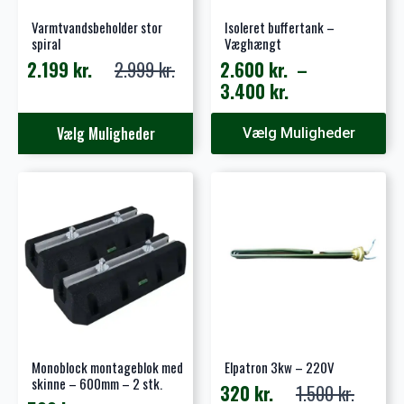
Varmtvandsbeholder stor
Isoleret buffertank –
spiral
Væghængt
2.199
kr.
2.999
kr.
2.600
kr.
–
Den
Den
Prisinterval:
3.400
kr.
oprindelige
aktuelle
2.600 kr.
pris
pris
Dette
Dette
til
Vælg Muligheder
Vælg Muligheder
var:
er:
vare
vare
3.400 kr.
2.999 kr..
2.199 kr..
har
har
flere
flere
varianter.
varianter.
Mulighederne
Mulighederne
kan
kan
vælges
vælges
på
på
varesiden
varesiden
Monoblock montageblok med
Elpatron 3kw – 220V
skinne – 600mm – 2 stk.
320
kr.
1.500
kr.
Den
Den