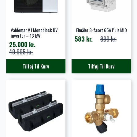
76.295 kr..
38.788 kr..
Valdemar V1 Monoblock DV
Elmåler 3-faset 65A Puls MID
inverter – 13 kW
583
kr.
899
kr.
Den
Den
25.000
kr.
oprindelige
aktuelle
Den
Den
49.995
kr.
pris
pris
oprindelige
aktuelle
var:
er:
pris
pris
Tilføj Til Kurv
Tilføj Til Kurv
899 kr..
583 kr..
var:
er:
49.995 kr..
25.000 kr..