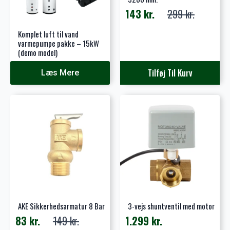
143
kr.
299
kr.
Den
Den
oprindelige
aktuelle
Komplet luft til vand
pris
pris
varmepumpe pakke – 15kW
(demo model)
var:
er:
299 kr..
143 kr..
Tilføj Til Kurv
Læs Mere
AKE Sikkerhedsarmatur 8 Bar
3-vejs shuntventil med motor
83
kr.
149
kr.
1.299
kr.
Den
Den