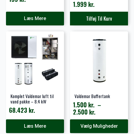
1.999
kr.
Tilføj Til Kurv
Læs Mere
Komplet Valdemar luft til
Valdemar Buffertank
vand pakke – 8.4 kW
1.500
kr.
–
68.423
kr.
Prisinterval:
2.500
kr.
1.500 kr.
Dette
til
Læs Mere
Vælg Muligheder
vare
2.500 kr.