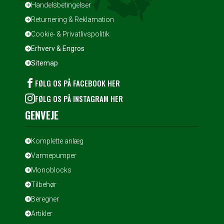
Handelsbetingelser
Returnering & Reklamation
Cookie- & Privatlivspolitik
Erhverv & Engros
Sitemap
FØLG OS PÅ FACEBOOK HER
FØLG OS PÅ INSTAGRAM HER
GENVEJE
Komplette anlæg
Varmepumper
Monoblocks
Tilbehør
Beregner
Artikler