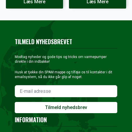
pris
pris
pris
pris
Læs Mere
Læs Mere
var:
er:
var:
er:
43.500 kr..
20.000 kr..
39.250 kr..
15.999 kr..
TILMELD NYHEDSBREVET
Modtag nyheder og gode tips og tricks om varmepumper
direkte i din indbakke!
Husk at tjekke din SPAM mappe og tilføje os til kontakter i dit
emailsystem, så du ikke går glip af noget.
Tilmeld nyhedsbrev
INFORMATION