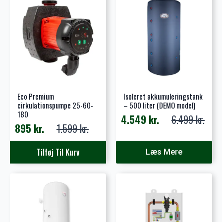
Eco Premium
Isoleret akkumuleringstank
cirkulationspumpe 25-60-
– 500 liter (DEMO model)
180
4.549
kr.
6.499
kr.
Den
Den
895
kr.
1.599
kr.
Den
Den
oprindelige
aktuelle
oprindelige
aktuelle
pris
pris
Tilføj Til Kurv
Læs Mere
pris
pris
var:
er:
var:
er:
6.499 kr..
4.549 kr..
1.599 kr..
895 kr..