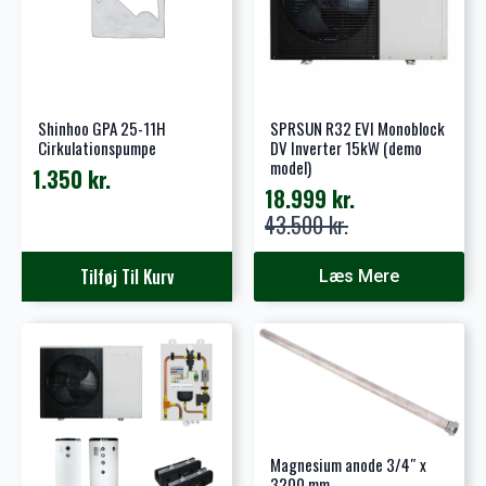
Shinhoo GPA 25-11H
SPRSUN R32 EVI Monoblock
Cirkulationspumpe
DV Inverter 15kW (demo
model)
1.350
kr.
18.999
kr.
Den
Den
43.500
kr.
oprindelige
aktuelle
pris
pris
Tilføj Til Kurv
Læs Mere
var:
er:
43.500 kr..
18.999 kr..
Magnesium anode 3/4″ x
3200 mm.