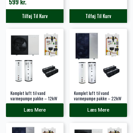
599
kr.
oprindelige
aktuelle
pris
pris
Tilføj Til Kurv
Tilføj Til Kurv
var:
er:
1.500 kr..
320 kr..
Komplet luft til vand
Komplet luft til vand
varmepumpe pakke – 12kW
varmepumpe pakke – 22kW
Læs Mere
Læs Mere