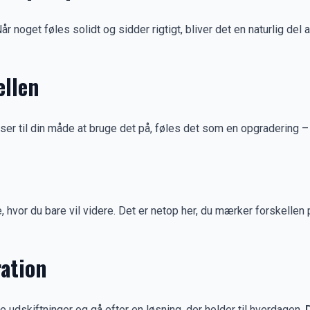
r noget føles solidt og sidder rigtigt, bliver det en naturlig del 
ellen
asser til din måde at bruge det på, føles det som en opgradering –
, hvor du bare vil videre. Det er netop her, du mærker forskellen
ration
ge udskiftninger og gå efter en løsning, der holder til hverdagen.