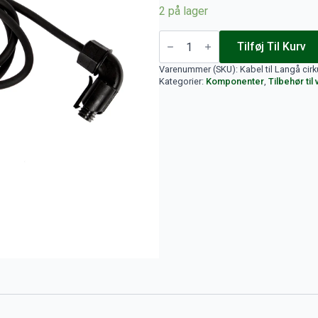
79 kr..
44 kr..
2 på lager
Kabel
til
Tilføj Til Kurv
Langå
cirkulationspumpe
Varenummer (SKU):
Kabel til Langå ci
antal
Kategorier:
Komponenter
,
Tilbehør ti