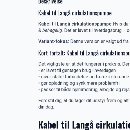
Beskrivelse
Kabel til Langå cirkulationspumpe
Kabel til Langå cirkulationspumpe
Hvis du v
& behagelig
. Det er lavet til hverdagsbrug – og
Variant-fokus:
Denne version er valgt ud fra 
Kort fortalt: Kabel til Langå cirkulations
Det vigtigste er, at det fungerer i praksis. De
• er lavet til gentagen brug i hverdagen
• giver stabil forbindelse og færre irriterend
• gør opladning og synk mere problemfri
• passer til både hjemmebrug, arbejde og rej
Forestil dig, at du tager dit udstyr frem og al
din dag.
Kabel til Langå cirkula