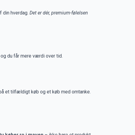
af din hverdag.
Det er dér, premium-følelsen
 og du får mere værdi over tid.
 på et tilfældigt køb og et køb med omtanke.
Du køber ro i maven
– ikke bare et produkt.