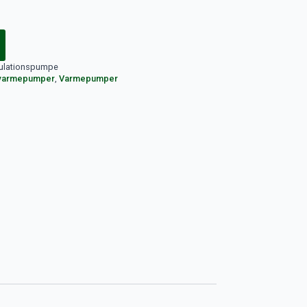
rkulationspumpe
l varmepumper
,
Varmepumper