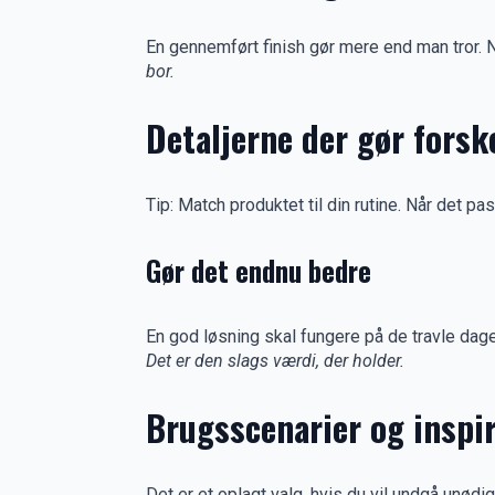
En gennemført finish gør mere end man tror. Nå
bor.
Detaljerne der gør forsk
Tip: Match produktet til din rutine. Når det p
Gør det endnu bedre
En god løsning skal fungere på de travle dage
Det er den slags værdi, der holder.
Brugsscenarier og inspi
Det er et oplagt valg, hvis du vil undgå unødi