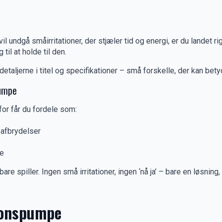
il undgå småirritationer, der stjæler tid og energi, er du landet ri
 til at holde til den.
detaljerne i titel og specifikationer – små forskelle, der kan be
pumpe
rfor får du fordele som:
e afbrydelser
se
t bare spiller. Ingen små irritationer, ingen ‘nå ja’ – bare en lø
tionspumpe