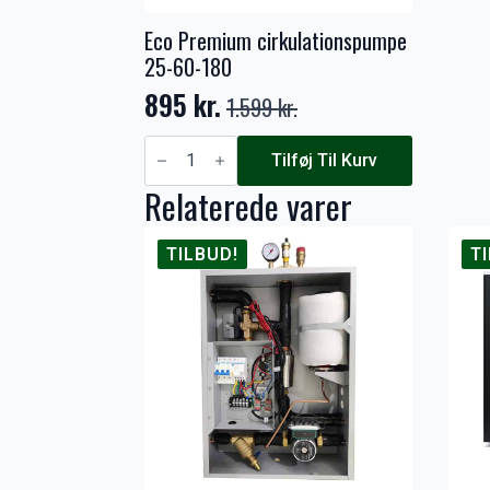
Eco Premium cirkulationspumpe
25-60-180
895
kr.
1.599
kr.
Den
Den
oprindelige
aktuelle
Eco
Premium
Tilføj Til Kurv
pris
pris
cirkulationspumpe
Relaterede varer
25-
var:
er:
60-
180
1.599 kr..
895 kr..
antal
TILBUD!
T