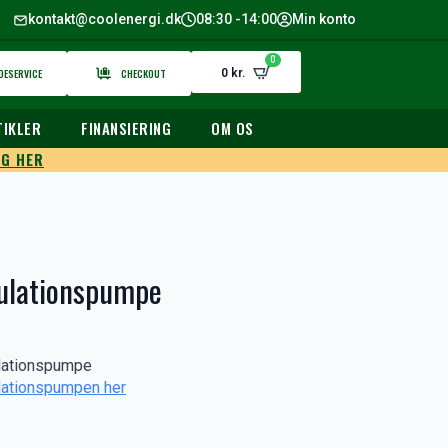
kontakt@coolenergi.dk
08:30 -14:00
Min konto
0
DESERVICE
CHECKOUT
0
kr.
TIKLER
FINANSIERING
OM OS
G HER
kulationspumpe
kulationspumpe
ulationspumpen her