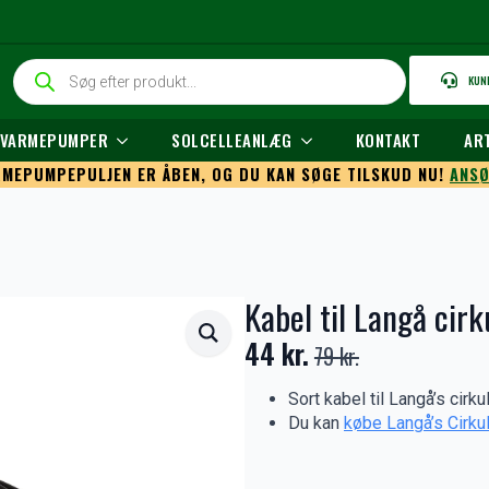
Products
KUN
search
L VARMEPUMPER
SOLCELLEANLÆG
KONTAKT
AR
MEPUMPEPULJEN ER ÅBEN, OG DU KAN SØGE TILSKUD NU!
ANSØ
Kabel til Langå cir
44
kr.
79
kr.
Den
Den
oprindelige
aktuelle
Sort kabel til Langå’s cir
Du kan
købe Langå’s Cirk
pris
pris
var:
er: