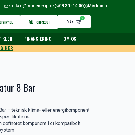
kontakt@coolenergi.dk
08:30 -14:00
Min konto
0
DESERVICE
CHECKOUT
0
kr.
TIKLER
FINANSIERING
OM OS
G HER
atur 8 Bar
ar – teknisk klima- eller energikomponent
specifikationer
en defineret komponent i et kompatibelt
isystem