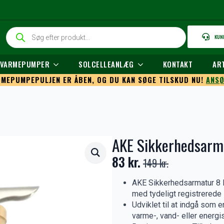
Products
KUN
search
L VARMEPUMPER
SOLCELLEANLÆG
KONTAKT
AR
MEPUMPEPULJEN ER ÅBEN, OG DU KAN SØGE TILSKUD NU!
ANSØ
AKE Sikkerhedsarm
83
kr.
149
kr.
Den
Den
oprindelige
aktuelle
AKE Sikkerhedsarmatur 8 B
med tydeligt registrerede 
pris
pris
Udviklet til at indgå som 
var:
er:
varme-, vand- eller energ