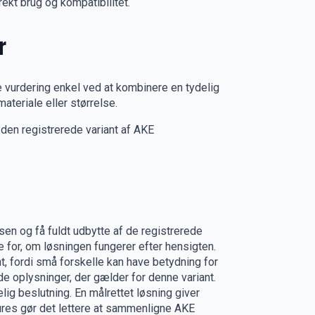
kt brug og kompatibilitet.
r
e vurdering enkel ved at kombinere en tydelig
ateriale eller størrelse.
den registrerede variant af AKE
sen og få fuldt udbytte af de registrerede
e for, om løsningen fungerer efter hensigten.
, fordi små forskelle kan have betydning for
de oplysninger, der gælder for denne variant.
ig beslutning. En målrettet løsning giver
tures gør det lettere at sammenligne AKE