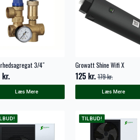
erhedsagregat 3/4″
Growatt Shine Wifi X
9
kr.
125
kr.
179
kr.
Den
Den
oprindelige
aktuelle
Læs Mere
Læs Mere
pris
pris
var:
er:
179 kr..
125 kr..
ILBUD!
TILBUD!