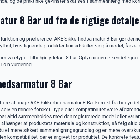
ende, og de praktiske gevinster skal ses i sammenhæng med korre
ur 8 Bar ud fra de rigtige detalje
åde funktion og præference. AKE Sikkerhedsarmatur 8 Bar gør denn
tigt, hvis lignende produkter kun adskiller sig på model, farve, m
 varetype: Tilbehør; ydelse: 8 bar. Oplysningerne kendetegner 
i din vurdering.
hedsarmatur 8 Bar
ttere at bruge AKE Sikkerhedsarmatur 8 Bar korrekt fra begyndel
selv en mindre forskel i type eller kompatibilitet være afgørend
ør altid sammenholdes med den registrerede model eller variant
afhænger af produktets materiale og konstruktion, så følg altid 
 du et mere sikkert sammenligningsgrundlag og en mere overskuel
den kompatibilitet, der er angivet for produktet. De konkrete fea