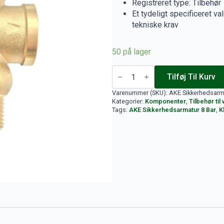
149 kr..
83 kr..
Registreret type: Tilbehør
Et tydeligt specificeret v
tekniske krav
50 på lager
AKE
Sikkerhedsarmatur
Tilføj Til Kurv
8
Bar
Varenummer (SKU):
AKE Sikkerhedsarma
antal
Kategorier:
Komponenter
,
Tilbehør ti
Tags:
AKE Sikkerhedsarmatur 8 Bar
,
K