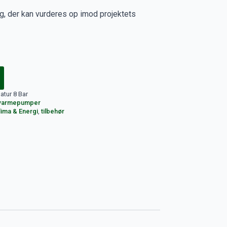
alg, der kan vurderes op imod projektets
tur 8 Bar
l varmepumper
lima & Energi
,
tilbehør