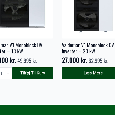
emar V1 Monoblock DV
Valdemar V1 Monoblock DV
rter – 13 kW
inverter – 23 kW
.000
kr.
27.000
kr.
49.995
kr.
62.995
kr.
Den
Den
indelige
uelle
oprindelige
aktuelle
emar
Tilføj Til Kurv
Læs Mere
pris
pris
block
var:
er:
ter
995 kr..
000 kr..
62.995 kr..
27.000 kr..