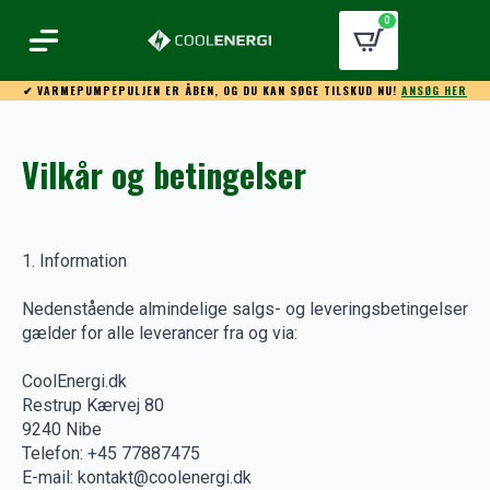
0
✔ VARMEPUMPEPULJEN ER ÅBEN, OG DU KAN SØGE TILSKUD NU!
ANSØG HER
Vilkår og betingelser
1. Information
Nedenstående almindelige salgs- og leveringsbetingelser
gælder for alle leverancer fra og via:
CoolEnergi.dk
Restrup Kærvej 80
9240 Nibe
Telefon: +45 77887475
E-mail:
kontakt@coolenergi.dk