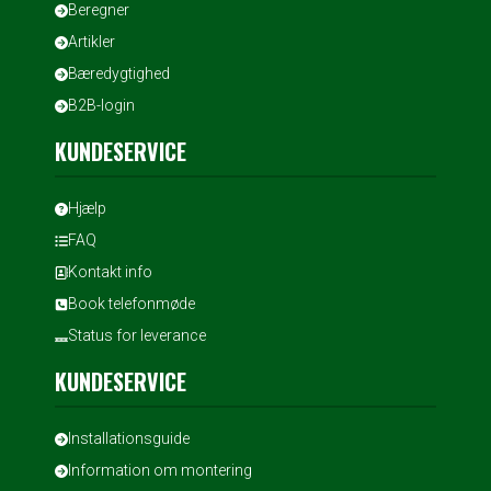
Beregner
Artikler
Bæredygtighed
B2B-login
KUNDESERVICE
Hjælp
FAQ
Kontakt info
Book telefonmøde
Status for leverance
KUNDESERVICE
Installationsguide
Information om montering