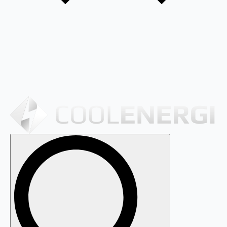
Search
for: