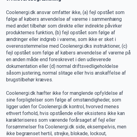
Coolenergi.dk ansvar omfatter ikke, (a) fejl opstået som
følge af købers anvendelse af varerne i sammenhæng
med andet tilbehør som direkte eller indirekte påvirker
produkternes funktion, (b) fejl opstået som følge af
ændringer eller indgreb i varerne, som ikke er sket i
overensstemmelse med Coolenergi.dks instruktioner, (c)
fejl opstået som følge af købers anvendelse af varerne på
en anden måde end foreskrevet i den udleverede
dokumentation eller (d) normal driftsvedligeholdelse
såsom justering, normal slitage eller hvis anskaffelse af
brugstilbehør kræves.
Coolenergi.dk hæfter ikke for manglende opfyldelse af
sine forpligtelser som følge af omstændigheder, som
ligger uden for Coolenergi.dk kontrol, hvorved menes
ethvert forhold, hvis opstående eller eksistens ikke kan
karakteriseres som værende forårsaget af fejl eller
forsømmelser fra Coolenergi.dk side, eksempelvis, men
ikke begrænset hertil, strejke, blokade, lockout,