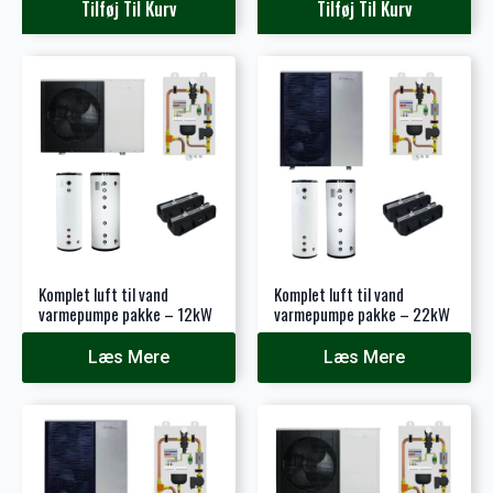
pris
pris
Tilføj Til Kurv
Tilføj Til Kurv
var:
er:
1.500 kr..
320 kr..
Komplet luft til vand
Komplet luft til vand
varmepumpe pakke – 12kW
varmepumpe pakke – 22kW
Læs Mere
Læs Mere