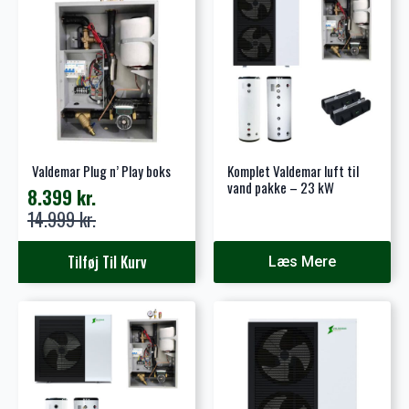
varianter.
Mulighederne
kan
vælges
på
varesiden
Valdemar Plug n’ Play boks
Komplet Valdemar luft til
vand pakke – 23 kW
8.399
kr.
Den
Den
14.999
kr.
oprindelige
aktuelle
pris
pris
Tilføj Til Kurv
Læs Mere
var:
er:
14.999 kr..
8.399 kr..