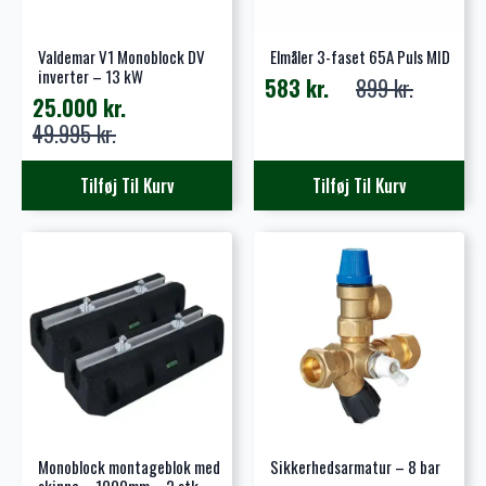
Valdemar V1 Monoblock DV
Elmåler 3-faset 65A Puls MID
inverter – 13 kW
583
kr.
899
kr.
Den
Den
25.000
kr.
oprindelige
aktuelle
Den
Den
49.995
kr.
pris
pris
oprindelige
aktuelle
var:
er:
pris
pris
Tilføj Til Kurv
Tilføj Til Kurv
899 kr..
583 kr..
var:
er:
49.995 kr..
25.000 kr..
Monoblock montageblok med
Sikkerhedsarmatur – 8 bar