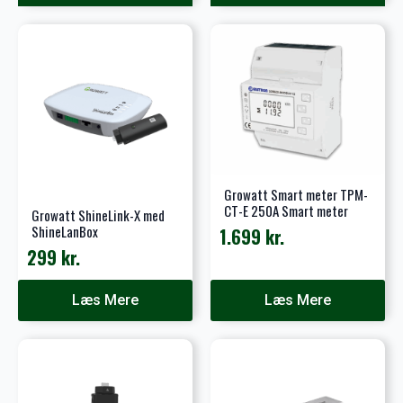
var:
er:
149 kr..
83 kr..
Growatt Smart meter TPM-
CT-E 250A Smart meter
Growatt ShineLink-X med
ShineLanBox
1.699
kr.
299
kr.
Læs Mere
Læs Mere