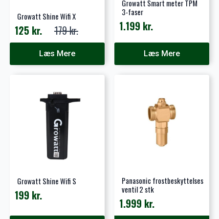
Growatt Smart meter TPM
3-faser
Growatt Shine Wifi X
1.199
kr.
125
kr.
179
kr.
Den
Den
oprindelige
aktuelle
Læs Mere
Læs Mere
pris
pris
var:
er:
179 kr..
125 kr..
Panasonic frostbeskyttelses
Growatt Shine Wifi S
ventil 2 stk
199
kr.
1.999
kr.