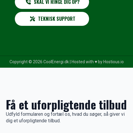
SKAL VI RINGE DIG OP?
TEKNISK SUPPORT
Copyright © 2026 CoolEnergi.dk | Hosted with ♥️ by
Hostious.io
Få et uforpligtende tilbud
Udfyld formularen og fortæl os, hvad du søger, så giver vi
dig et uforpligtende tilbud.