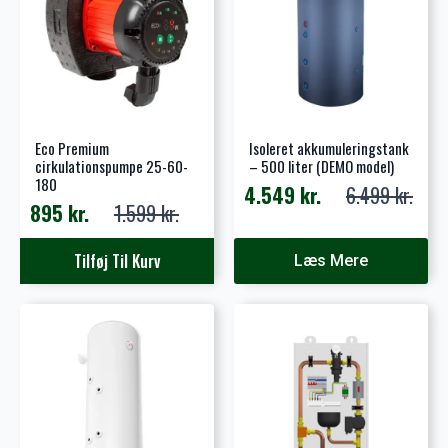
Eco Premium
Isoleret akkumuleringstank
cirkulationspumpe 25-60-
– 500 liter (DEMO model)
180
4.549
kr.
6.499
kr.
Den
Den
895
kr.
1.599
kr.
Den
Den
oprindelige
aktuelle
oprindelige
aktuelle
pris
pris
Tilføj Til Kurv
Læs Mere
pris
pris
var:
er:
var:
er:
6.499 kr..
4.549 kr..
1.599 kr..
895 kr..