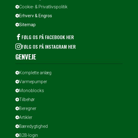
Cookie- & Privatlivspolitik
Erhverv & Engros
Sitemap
FØLG OS PÅ FACEBOOK HER
FØLG OS PÅ INSTAGRAM HER
GENVEJE
Komplette anlæg
Varmepumper
Monoblocks
Tilbehør
Beregner
Artikler
Bæredygtighed
B2B-login