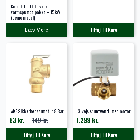
oprindelige
aktuelle
Komplet luft til vand
pris
pris
varmepumpe pakke – 15kW
(demo model)
var:
er:
299 kr..
143 kr..
Tilføj Til Kurv
Læs Mere
AKE Sikkerhedsarmatur 8 Bar
3-vejs shuntventil med motor
83
kr.
149
kr.
1.299
kr.
Den
Den
oprindelige
aktuelle
Tilføj Til Kurv
Tilføj Til Kurv
pris
pris