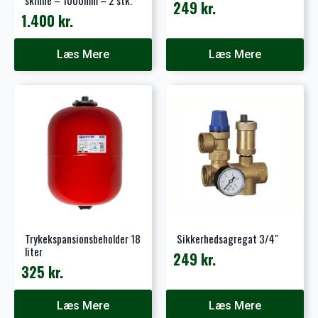
skinne – 1000mm – 2 stk.
249
kr.
1.400
kr.
Læs Mere
Læs Mere
Trykekspansionsbeholder 18
Sikkerhedsagregat 3/4″
liter
249
kr.
325
kr.
Læs Mere
Læs Mere