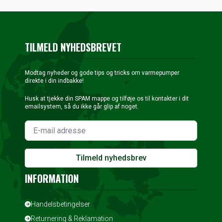
43.500 kr..
20.000 kr..
39.250 kr..
15.999 kr..
TILMELD NYHEDSBREVET
Modtag nyheder og gode tips og tricks om varmepumper
direkte i din indbakke!
Husk at tjekke din SPAM mappe og tilføje os til kontakter i dit
emailsystem, så du ikke går glip af noget.
Tilmeld nyhedsbrev
INFORMATION
Handelsbetingelser
Returnering & Reklamation