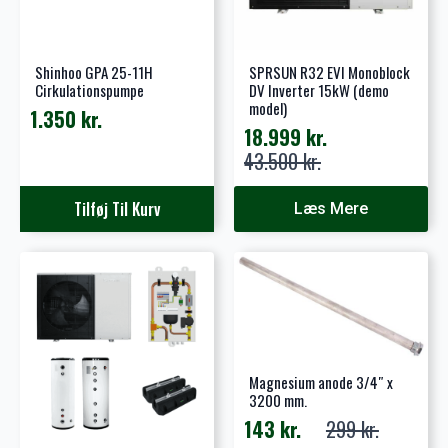
Shinhoo GPA 25-11H
SPRSUN R32 EVI Monoblock
Cirkulationspumpe
DV Inverter 15kW (demo
model)
1.350
kr.
18.999
kr.
Den
Den
43.500
kr.
oprindelige
aktuelle
pris
pris
Tilføj Til Kurv
Læs Mere
var:
er:
43.500 kr..
18.999 kr..
Magnesium anode 3/4″ x
3200 mm.
143
kr.
299
kr.
Den
Den