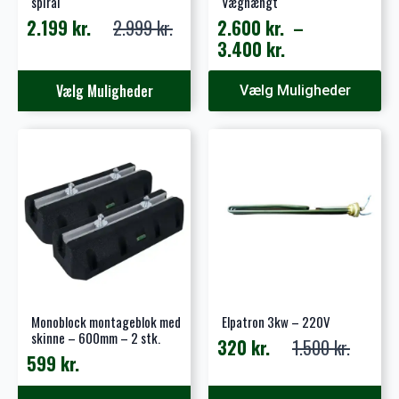
spiral
Væghængt
2.199
kr.
2.999
kr.
2.600
kr.
–
Den
Den
Prisinterval:
3.400
kr.
oprindelige
aktuelle
2.600 kr.
pris
pris
Dette
Dette
til
Vælg Muligheder
Vælg Muligheder
var:
er:
vare
vare
3.400 kr.
2.999 kr..
2.199 kr..
har
har
flere
flere
varianter.
varianter.
Mulighederne
Mulighederne
kan
kan
vælges
vælges
på
på
varesiden
varesiden
Monoblock montageblok med
Elpatron 3kw – 220V
skinne – 600mm – 2 stk.
320
kr.
1.500
kr.
Den
Den
599
kr.
oprindelige
aktuelle