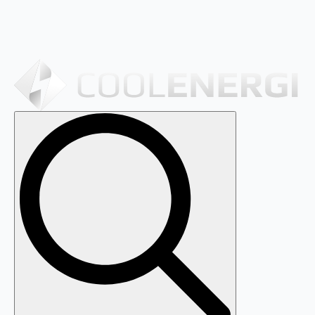
Search
for: