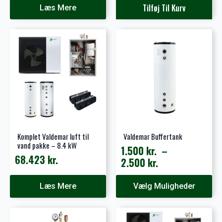
Tilføj Til Kurv
Læs Mere
Komplet Valdemar luft til
Valdemar Buffertank
vand pakke – 8.4 kW
1.500
kr.
–
68.423
kr.
Prisinterval:
2.500
kr.
1.500 kr.
Dette
til
Læs Mere
Vælg Muligheder
vare
2.500 kr.
har
flere