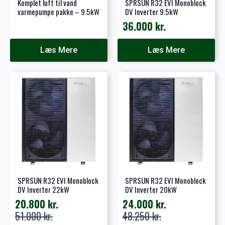
Komplet luft til vand
SPRSUN R32 EVI Monoblock
varmepumpe pakke – 9.5kW
DV Inverter 9.5kW
36.000
kr.
Læs Mere
Læs Mere
SPRSUN R32 EVI Monoblock
SPRSUN R32 EVI Monoblock
DV Inverter 22kW
DV Inverter 20kW
20.800
kr.
24.000
kr.
Den
Den
Den
Den
51.000
kr.
48.250
kr.