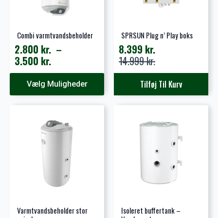
Combi varmtvandsbeholder
SPRSUN Plug n’ Play boks
2.800
kr.
–
8.399
kr.
Prisinterval:
Den
Den
3.500
kr.
14.999
kr.
2.800 kr.
oprindelige
aktuelle
Dette
til
pris
pris
Tilføj Til Kurv
Vælg Muligheder
vare
3.500 kr.
var:
er:
har
14.999 kr..
8.399 kr..
flere
varianter.
Mulighederne
kan
vælges
på
varesiden
Varmtvandsbeholder stor
Isoleret buffertank –