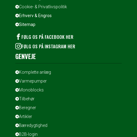
Cookie- & Privatlivspolitik
Erhverv & Engros
Sitemap
FØLG OS PÅ FACEBOOK HER
FØLG OS PÅ INSTAGRAM HER
GENVEJE
Komplette anlæg
Varmepumper
Monoblocks
Tilbehør
Beregner
Artikler
Bæredygtighed
B2B-login