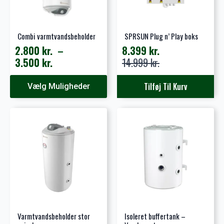
Combi varmtvandsbeholder
SPRSUN Plug n’ Play boks
2.800
kr.
–
8.399
kr.
Prisinterval:
Den
Den
3.500
kr.
14.999
kr.
2.800 kr.
oprindelige
aktuelle
Dette
til
pris
pris
Tilføj Til Kurv
Vælg Muligheder
vare
3.500 kr.
var:
er:
har
14.999 kr..
8.399 kr..
flere
varianter.
Mulighederne
kan
vælges
på
varesiden
Varmtvandsbeholder stor
Isoleret buffertank –