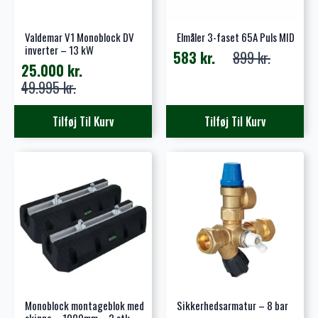
Valdemar V1 Monoblock DV
Elmåler 3-faset 65A Puls MID
inverter – 13 kW
583
kr.
899
kr.
Den
Den
25.000
kr.
oprindelige
aktuelle
Den
Den
49.995
kr.
pris
pris
oprindelige
aktuelle
var:
er:
pris
pris
Tilføj Til Kurv
Tilføj Til Kurv
899 kr..
583 kr..
var:
er:
49.995 kr..
25.000 kr..
Monoblock montageblok med
Sikkerhedsarmatur – 8 bar