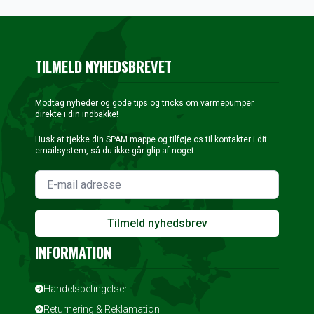
43.500 kr..
20.000 kr..
39.250 kr..
15.999 kr..
TILMELD NYHEDSBREVET
Modtag nyheder og gode tips og tricks om varmepumper
direkte i din indbakke!
Husk at tjekke din SPAM mappe og tilføje os til kontakter i dit
emailsystem, så du ikke går glip af noget.
Tilmeld nyhedsbrev
INFORMATION
Handelsbetingelser
Returnering & Reklamation