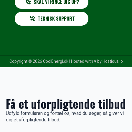
SKAL VI RINGE DIG OP?
TEKNISK SUPPORT
Copyright © 2026 CoolEnergi.dk | Hosted with ♥️ by
Hostious.io
Få et uforpligtende tilbud
Udfyld formularen og fortæl os, hvad du søger, så giver vi
dig et uforpligtende tilbud.