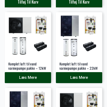
pris
pris
Tilføj Til Kurv
Tilføj Til Kurv
var:
er:
1.500 kr..
320 kr..
Komplet luft til vand
Komplet luft til vand
varmepumpe pakke – 12kW
varmepumpe pakke – 22kW
Læs Mere
Læs Mere