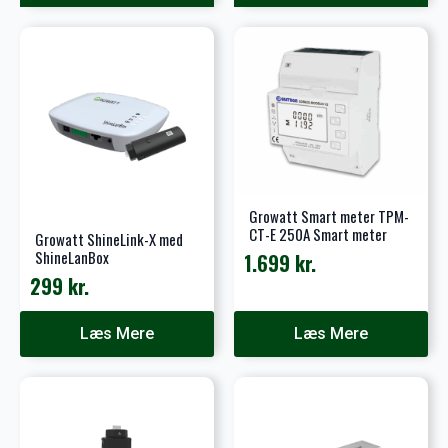
var:
er:
149 kr..
83 kr..
Growatt Smart meter TPM-
CT-E 250A Smart meter
Growatt ShineLink-X med
ShineLanBox
1.699
kr.
299
kr.
Læs Mere
Læs Mere