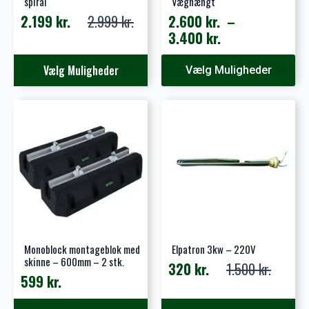
spiral
Væghængt
2.199
kr.
2.999
kr.
2.600
kr.
–
Den
Den
Prisinterval:
3.400
kr.
oprindelige
aktuelle
2.600 kr.
pris
pris
Dette
Dette
til
Vælg Muligheder
Vælg Muligheder
var:
er:
vare
vare
3.400 kr.
2.999 kr..
2.199 kr..
har
har
flere
flere
varianter.
varianter.
Mulighederne
Mulighederne
kan
kan
vælges
vælges
på
på
varesiden
varesiden
Monoblock montageblok med
Elpatron 3kw – 220V
skinne – 600mm – 2 stk.
320
kr.
1.500
kr.
Den
Den
599
kr.
oprindelige
aktuelle