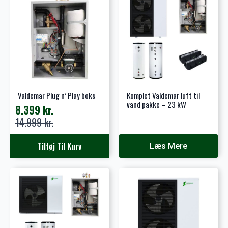
varianter.
Mulighederne
kan
vælges
på
varesiden
Valdemar Plug n’ Play boks
Komplet Valdemar luft til
vand pakke – 23 kW
8.399
kr.
Den
Den
14.999
kr.
oprindelige
aktuelle
pris
pris
Tilføj Til Kurv
Læs Mere
var:
er:
14.999 kr..
8.399 kr..