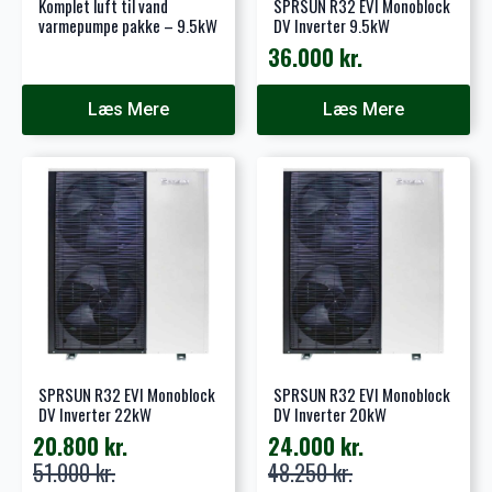
Komplet luft til vand
SPRSUN R32 EVI Monoblock
varmepumpe pakke – 9.5kW
DV Inverter 9.5kW
36.000
kr.
Læs Mere
Læs Mere
SPRSUN R32 EVI Monoblock
SPRSUN R32 EVI Monoblock
DV Inverter 22kW
DV Inverter 20kW
20.800
kr.
24.000
kr.
Den
Den
Den
Den
51.000
kr.
48.250
kr.