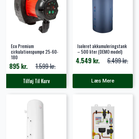
Eco Premium
Isoleret akkumuleringstank
cirkulationspumpe 25-60-
– 500 liter (DEMO model)
180
4.549
kr.
6.499
kr.
Den
Den
895
kr.
1.599
kr.
Den
Den
oprindelige
aktuelle
oprindelige
aktuelle
pris
pris
Tilføj Til Kurv
Læs Mere
pris
pris
var:
er:
var:
er:
6.499 kr..
4.549 kr..
1.599 kr..
895 kr..