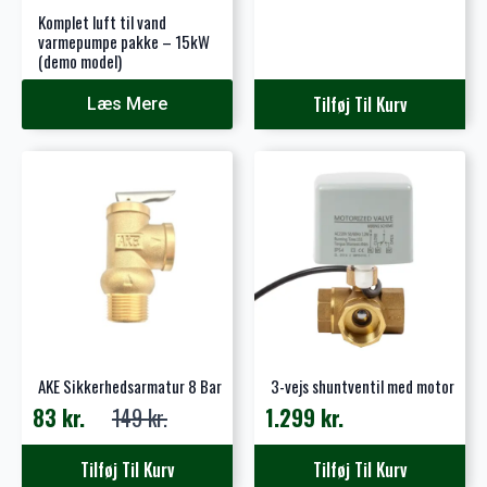
oprindelige
aktuelle
Komplet luft til vand
pris
pris
varmepumpe pakke – 15kW
(demo model)
var:
er:
299 kr..
143 kr..
Tilføj Til Kurv
Læs Mere
AKE Sikkerhedsarmatur 8 Bar
3-vejs shuntventil med motor
83
kr.
149
kr.
1.299
kr.
Den
Den
oprindelige
aktuelle
Tilføj Til Kurv
Tilføj Til Kurv
pris
pris