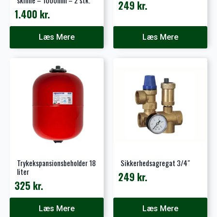
skinne – 1000mm – 2 stk.
249
kr.
1.400
kr.
Læs Mere
Læs Mere
Trykekspansionsbeholder 18
Sikkerhedsagregat 3/4″
liter
249
kr.
325
kr.
Læs Mere
Læs Mere