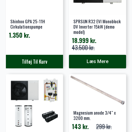
Shinhoo GPA 25-11H
SPRSUN R32 EVI Monoblock
Cirkulationspumpe
DV Inverter 15kW (demo
model)
1.350
kr.
18.999
kr.
Den
Den
43.500
kr.
oprindelige
aktuelle
pris
pris
Tilføj Til Kurv
Læs Mere
var:
er:
43.500 kr..
18.999 kr..
Magnesium anode 3/4″ x
3200 mm.
143
kr.
299
kr.
Den
Den