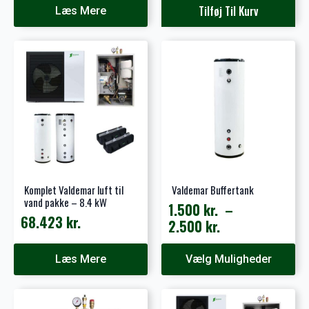
Tilføj Til Kurv
Læs Mere
Komplet Valdemar luft til
Valdemar Buffertank
vand pakke – 8.4 kW
1.500
kr.
–
68.423
kr.
Prisinterval:
2.500
kr.
1.500 kr.
Dette
til
Læs Mere
Vælg Muligheder
vare
2.500 kr.
har
flere