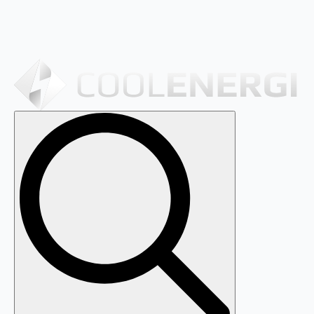
Search
for: