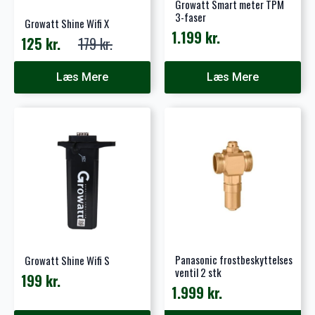
Growatt Smart meter TPM
3-faser
Growatt Shine Wifi X
1.199
kr.
125
kr.
179
kr.
Den
Den
oprindelige
aktuelle
Læs Mere
Læs Mere
pris
pris
var:
er:
179 kr..
125 kr..
Panasonic frostbeskyttelses
Growatt Shine Wifi S
ventil 2 stk
199
kr.
1.999
kr.