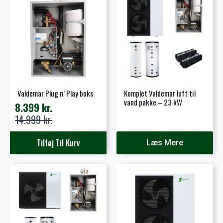
varianter.
Mulighederne
kan
vælges
på
varesiden
Valdemar Plug n’ Play boks
Komplet Valdemar luft til
vand pakke – 23 kW
8.399
kr.
Den
Den
14.999
kr.
oprindelige
aktuelle
pris
pris
Tilføj Til Kurv
Læs Mere
var:
er:
14.999 kr..
8.399 kr..