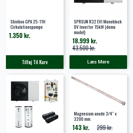
Shinhoo GPA 25-11H
SPRSUN R32 EVI Monoblock
Cirkulationspumpe
DV Inverter 15kW (demo
model)
1.350
kr.
18.999
kr.
Den
Den
43.500
kr.
oprindelige
aktuelle
pris
pris
Tilføj Til Kurv
Læs Mere
var:
er:
43.500 kr..
18.999 kr..
Magnesium anode 3/4″ x
3200 mm.
143
kr.
299
kr.
Den
Den