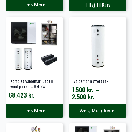
Tilføj Til Kurv
Læs Mere
Komplet Valdemar luft til
Valdemar Buffertank
vand pakke – 8.4 kW
1.500
kr.
–
68.423
kr.
Prisinterval:
2.500
kr.
1.500 kr.
Dette
til
Læs Mere
Vælg Muligheder
vare
2.500 kr.
har
flere