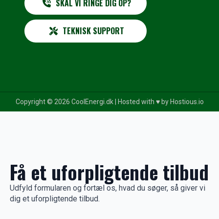
SKAL VI RINGE DIG OP?
TEKNISK SUPPORT
Copyright © 2026 CoolEnergi.dk | Hosted with ♥️ by
Hostious.io
Få et uforpligtende tilbud
Udfyld formularen og fortæl os, hvad du søger, så giver vi
dig et uforpligtende tilbud.