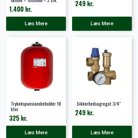
skinne – 1000mm – 2 stk.
249
kr.
1.400
kr.
Læs Mere
Læs Mere
Trykekspansionsbeholder 18
Sikkerhedsagregat 3/4″
liter
249
kr.
325
kr.
Læs Mere
Læs Mere