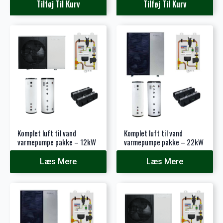
pris
pris
Tilføj Til Kurv
Tilføj Til Kurv
var:
er:
1.500 kr..
320 kr..
Komplet luft til vand
Komplet luft til vand
varmepumpe pakke – 12kW
varmepumpe pakke – 22kW
Læs Mere
Læs Mere