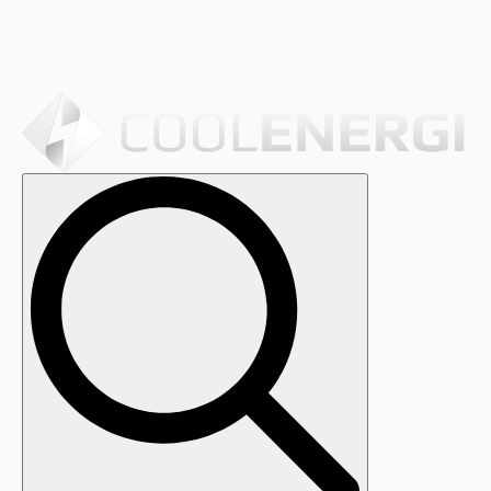
Search
for: