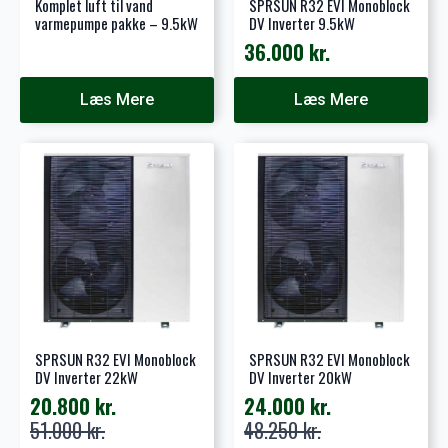
Komplet luft til vand
SPRSUN R32 EVI Monoblock
varmepumpe pakke – 9.5kW
DV Inverter 9.5kW
36.000
kr.
Læs Mere
Læs Mere
SPRSUN R32 EVI Monoblock
SPRSUN R32 EVI Monoblock
DV Inverter 22kW
DV Inverter 20kW
20.800
kr.
24.000
kr.
Den
Den
Den
Den
51.000
kr.
48.250
kr.