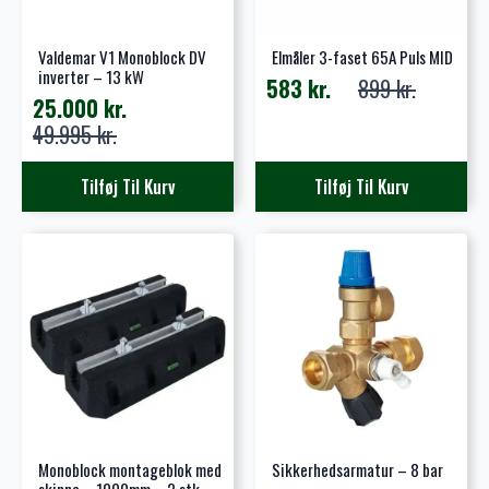
Valdemar V1 Monoblock DV
Elmåler 3-faset 65A Puls MID
inverter – 13 kW
583
kr.
899
kr.
Den
Den
25.000
kr.
oprindelige
aktuelle
Den
Den
49.995
kr.
pris
pris
oprindelige
aktuelle
var:
er:
pris
pris
Tilføj Til Kurv
Tilføj Til Kurv
899 kr..
583 kr..
var:
er:
49.995 kr..
25.000 kr..
Monoblock montageblok med
Sikkerhedsarmatur – 8 bar