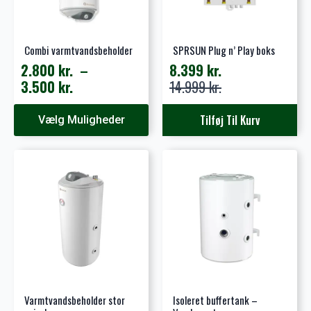
Combi varmtvandsbeholder
SPRSUN Plug n’ Play boks
2.800
kr.
–
8.399
kr.
Prisinterval:
Den
Den
3.500
kr.
14.999
kr.
2.800 kr.
oprindelige
aktuelle
Dette
til
pris
pris
Tilføj Til Kurv
Vælg Muligheder
vare
3.500 kr.
var:
er:
har
14.999 kr..
8.399 kr..
flere
varianter.
Mulighederne
kan
vælges
på
varesiden
Varmtvandsbeholder stor
Isoleret buffertank –