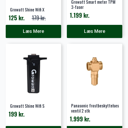
Growatt Smart meter TPM
3-faser
Growatt Shine Wifi X
1.199
kr.
125
kr.
179
kr.
Den
Den
oprindelige
aktuelle
Læs Mere
Læs Mere
pris
pris
var:
er:
179 kr..
125 kr..
Panasonic frostbeskyttelses
Growatt Shine Wifi S
ventil 2 stk
199
kr.
1.999
kr.