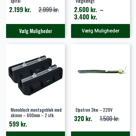
spiral
Væghængt
2.199
kr.
2.999
kr.
2.600
kr.
–
Den
Den
Prisinterval:
3.400
kr.
oprindelige
aktuelle
2.600 kr.
pris
pris
Dette
Dette
til
Vælg Muligheder
Vælg Muligheder
var:
er:
vare
vare
3.400 kr.
2.999 kr..
2.199 kr..
har
har
flere
flere
varianter.
varianter.
Mulighederne
Mulighederne
kan
kan
vælges
vælges
på
på
varesiden
varesiden
Monoblock montageblok med
Elpatron 3kw – 220V
skinne – 600mm – 2 stk.
320
kr.
1.500
kr.
Den
Den
599
kr.
oprindelige
aktuelle