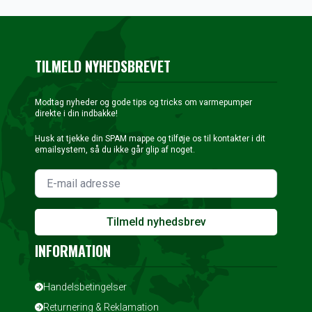
43.500 kr..
20.000 kr..
39.250 kr..
15.999 kr..
TILMELD NYHEDSBREVET
Modtag nyheder og gode tips og tricks om varmepumper
direkte i din indbakke!
Husk at tjekke din SPAM mappe og tilføje os til kontakter i dit
emailsystem, så du ikke går glip af noget.
Tilmeld nyhedsbrev
INFORMATION
Handelsbetingelser
Returnering & Reklamation