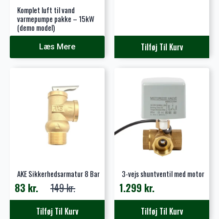
oprindelige
aktuelle
Komplet luft til vand
pris
pris
varmepumpe pakke – 15kW
(demo model)
var:
er:
299 kr..
143 kr..
Tilføj Til Kurv
Læs Mere
AKE Sikkerhedsarmatur 8 Bar
3-vejs shuntventil med motor
83
kr.
149
kr.
1.299
kr.
Den
Den
oprindelige
aktuelle
Tilføj Til Kurv
Tilføj Til Kurv
pris
pris