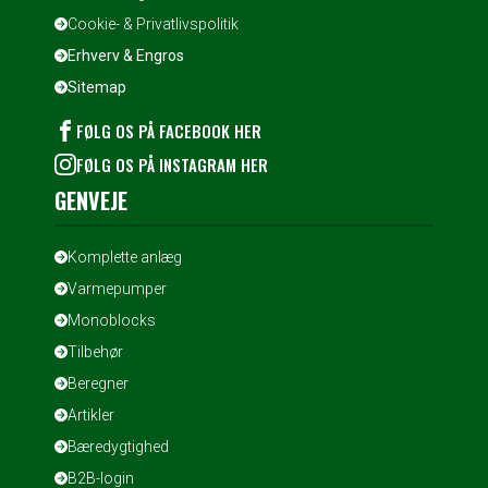
Cookie- & Privatlivspolitik
Erhverv & Engros
Sitemap
FØLG OS PÅ FACEBOOK HER
FØLG OS PÅ INSTAGRAM HER
GENVEJE
Komplette anlæg
Varmepumper
Monoblocks
Tilbehør
Beregner
Artikler
Bæredygtighed
B2B-login