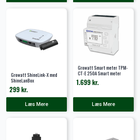
var:
er:
149 kr..
83 kr..
Growatt Smart meter TPM-
CT-E 250A Smart meter
Growatt ShineLink-X med
ShineLanBox
1.699
kr.
299
kr.
Læs Mere
Læs Mere