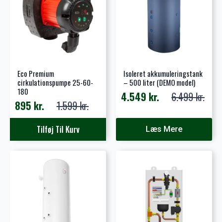
Eco Premium
Isoleret akkumuleringstank
cirkulationspumpe 25-60-
– 500 liter (DEMO model)
180
4.549
kr.
6.499
kr.
Den
Den
895
kr.
1.599
kr.
Den
Den
oprindelige
aktuelle
oprindelige
aktuelle
pris
pris
Tilføj Til Kurv
Læs Mere
pris
pris
var:
er:
var:
er:
6.499 kr..
4.549 kr..
1.599 kr..
895 kr..