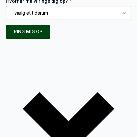
Hvornår må vi ringe dig op?
*
RING MIG OP