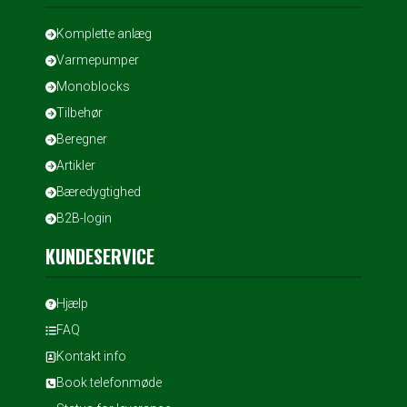
Komplette anlæg
Varmepumper
Monoblocks
Tilbehør
Beregner
Artikler
Bæredygtighed
B2B-login
KUNDESERVICE
Hjælp
FAQ
Kontakt info
Book telefonmøde