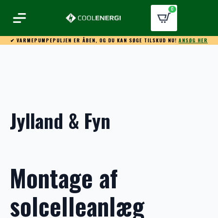
0
✔ VARMEPUMPEPULJEN ER ÅBEN, OG DU KAN SØGE TILSKUD NU!
ANSØG HER
Jylland & Fyn
Montage af
solcelleanlæg