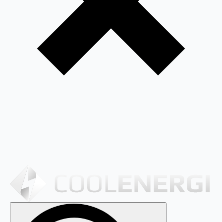
Search
for: