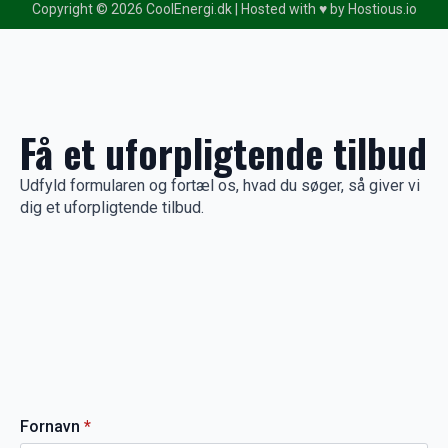
Copyright © 2026 CoolEnergi.dk | Hosted with ♥️ by
Hostious.io
Få et uforpligtende tilbud
Udfyld formularen og fortæl os, hvad du søger, så giver vi
dig et uforpligtende tilbud.
Fornavn
*