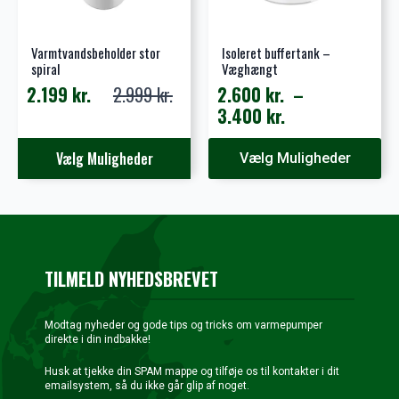
Varmtvandsbeholder stor
Isoleret buffertank –
spiral
Væghængt
2.199
kr.
2.999
kr.
2.600
kr.
–
Den
Den
Prisinterval:
3.400
kr.
oprindelige
aktuelle
2.600 kr.
pris
pris
Dette
Dette
til
Vælg Muligheder
Vælg Muligheder
var:
er:
vare
vare
3.400 kr.
2.999 kr..
2.199 kr..
har
har
flere
flere
varianter.
varianter.
Mulighederne
Mulighederne
kan
kan
TILMELD NYHEDSBREVET
vælges
vælges
på
på
varesiden
varesiden
Modtag nyheder og gode tips og tricks om varmepumper
direkte i din indbakke!
Husk at tjekke din SPAM mappe og tilføje os til kontakter i dit
emailsystem, så du ikke går glip af noget.