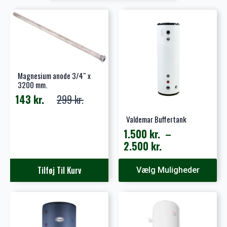
Magnesium anode 3/4″ x
3200 mm.
143
kr.
299
kr.
Den
Den
oprindelige
aktuelle
Valdemar Buffertank
pris
pris
1.500
kr.
–
var:
er:
Prisinterval:
2.500
kr.
299 kr..
143 kr..
1.500 kr.
Dette
til
Tilføj Til Kurv
Vælg Muligheder
vare
2.500 kr.
har
flere
varianter.
Mulighederne