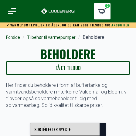
0
✔ VARMEPUMPEPULJEN ER ÅBEN, OG DU KAN SØGE TILSKUD NU!
ANSØG HER
Beholdere
Forside
Tilbehør til varmepumper
BEHOLDERE
FÅ ET TILBUD
Her finder du beholdere i form af buffertanke og
varmtvandsbeholdere i mærkerne Valdemar og Eldom. vi
tilbyder også solvarmebeholder til dig med
solvarmeanlæg. Solid kvalitet til skarpe priser.