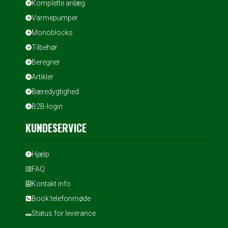
Komplette anlæg
Varmepumper
Monoblocks
Tilbehør
Beregner
Artikler
Bæredygtighed
B2B-login
KUNDESERVICE
Hjælp
FAQ
Kontakt info
Book telefonmøde
Status for leverance