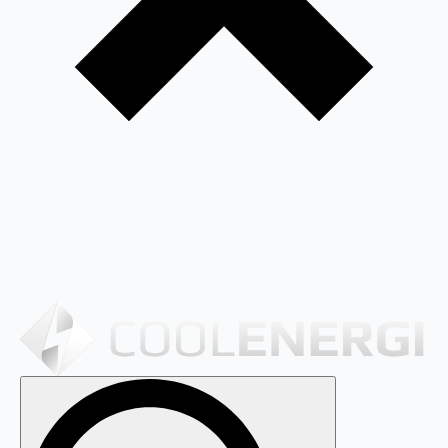
Search
for: